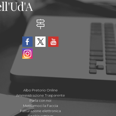
ll'Ud'A
Albo Pretorio Online
Amministrazione Trasparente
Parla con noi
Mettiamoci la Faccia
Fatturazione elettronica