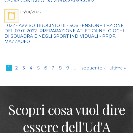
CAUSA CONTAGIO DA VIRUS SARS-COV-2
05/01/2022
L022 - AVVISO TIROCINIO III - SOSPENSIONE LEZIONE
DEL 07.01.2022 -PREPARAZIONE ATLETICA NEI GIOCHI
DI SQUADRA E NEGLI SPORT INDIVIDUALI - PROF.
MAZZAUFO
Pagine
1
2
3
4
5
6
7
8
9
…
seguente ›
ultima »
Scopri cosa vuol dire
essere dell'Ud'A