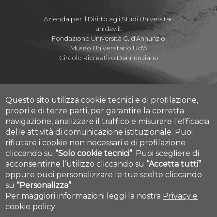
Azienda per il Diritto agli Studi Universitari
unidav.it
Fondazione Università G. d'Annunzio
Museo Universitario Ud'A
Circolo Ricreativo Dannunziano
Questo sito utilizza cookie tecnici e di profilazione,
Albo Pretorio Online
propri e di terze parti, per garantire la corretta
Amministrazione Trasparente
navigazione, analizzare il traffico e misurare l'efficacia
Parla con noi
delle attività di comunicazione istituzionale.
Puoi
Mettiamoci la Faccia
rifiutare i cookie non necessari e di profilazione
Fatturazione elettronica
cliccando su
“Solo cookie tecnici”
.
Puoi scegliere di
Cookie settings
acconsentirne l’utilizzo cliccando su
“Accetta tutti”
Dove siamo
oppure puoi personalizzare le tue scelte cliccando
Mappa Campus Chieti
su
“Personalizza”
.
Per maggiori informazioni leggi la nostra
Privacy e
cookie policy