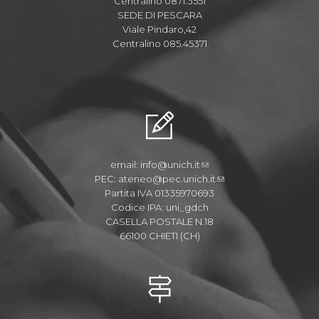
Centralino 0871.3551
SEDE DI PESCARA
Viale Pindaro,42
Centralino 085.45371
email:
info@unich.it
PEC:
ateneo@pec.unich.it
Partita IVA 01335970693
Codice IPA: uni_gdch
CASELLA POSTALE N.18
66100 CHIETI (CH)