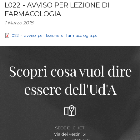
L022 - AVVISO PER LEZIONE DI
FARMACOLOGIA
1 Marzo 2018
l022_-_avviso_per_lezione_di_farmacologia.pdf
Scopri cosa vuol dire
essere dell'Ud'A
SEDE DI CHIETI
Via dei Vestini,31