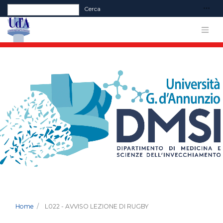
Form di ricerca
Cerca
Home
L022 - AVVISO LEZIONE DI RUGBY