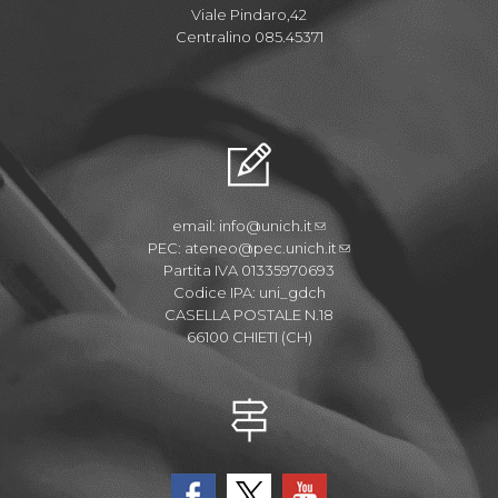
Viale Pindaro,42
Centralino 085.45371
email:
info@unich.it
PEC:
ateneo@pec.unich.it
Partita IVA 01335970693
Codice IPA: uni_gdch
CASELLA POSTALE N.18
66100 CHIETI (CH)