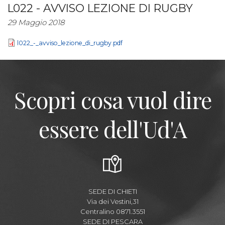
L022 - AVVISO LEZIONE DI RUGBY
29 Maggio 2018
l022_-_avviso_lezione_di_rugby.pdf
Scopri cosa vuol dire
essere dell'Ud'A
SEDE DI CHIETI
Via dei Vestini,31
Centralino 0871.3551
SEDE DI PESCARA