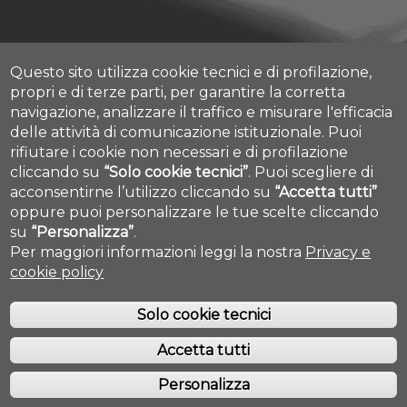
Questo sito utilizza cookie tecnici e di profilazione,
Albo Pretorio Online
propri e di terze parti, per garantire la corretta
Amministrazione Trasparente
navigazione, analizzare il traffico e misurare l'efficacia
Parla con noi
delle attività di comunicazione istituzionale.
Puoi
Mettiamoci la Faccia
rifiutare i cookie non necessari e di profilazione
Fatturazione elettronica
cliccando su
“Solo cookie tecnici”
.
Puoi scegliere di
Cookie settings
acconsentirne l’utilizzo cliccando su
“Accetta tutti”
Dove siamo
Mappa Campus Chieti
oppure puoi personalizzare le tue scelte cliccando
su
“Personalizza”
.
Per maggiori informazioni leggi la nostra
Privacy e
cookie policy
Solo cookie tecnici
Accetta tutti
COPYRIGHT © 2019. ALL RIGHTS RESERVED - UNIVERSITÀ DEGLI STUDI
GABRIELE D'ANNUNZIO - CHIETI/PESCARA
Personalizza