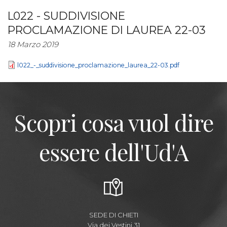
L022 - SUDDIVISIONE
PROCLAMAZIONE DI LAUREA 22-03
18 Marzo 2019
l022_-_suddivisione_proclamazione_laurea_22-03.pdf
Scopri cosa vuol dire
essere dell'Ud'A
SEDE DI CHIETI
Via dei Vestini,31