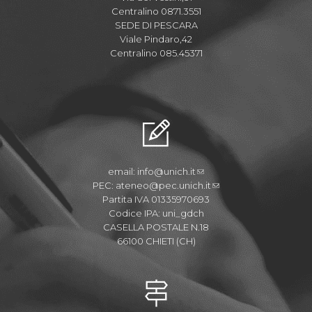
Centralino 0871.3551
SEDE DI PESCARA
Viale Pindaro,42
Centralino 085.45371
email:
info@unich.it
PEC:
ateneo@pec.unich.it
Partita IVA 01335970693
Codice IPA: uni_gdch
CASELLA POSTALE N.18
66100 CHIETI (CH)