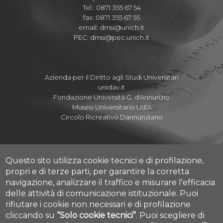
Tel.: 0871 355 67 54
fax: 0871 355 67 55
email:
dmsi@unich.it
PEC:
dmsi@pec.unich.it
Azienda per il Diritto agli Studi Universitari
unidav.it
Fondazione Università G. d'Annunzio
Museo Universitario Ud'A
Circolo Ricreativo Dannunziano
Questo sito utilizza cookie tecnici e di profilazione,
Albo Pretorio Online
propri e di terze parti, per garantire la corretta
Amministrazione Trasparente
navigazione, analizzare il traffico e misurare l'efficacia
Parla con noi
delle attività di comunicazione istituzionale.
Puoi
Mettiamoci la Faccia
rifiutare i cookie non necessari e di profilazione
Fatturazione elettronica
cliccando su
“Solo cookie tecnici”
.
Puoi scegliere di
Cookie settings