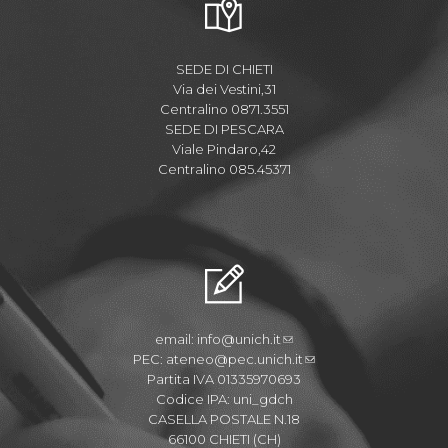
SEDE DI CHIETI
Via dei Vestini,31
Centralino 0871.3551
SEDE DI PESCARA
Viale Pindaro,42
Centralino 085.45371
email:
info@unich.it
PEC:
ateneo@pec.unich.it
Partita IVA 01335970693
Codice IPA: uni_gdch
CASELLA POSTALE N.18
66100 CHIETI (CH)