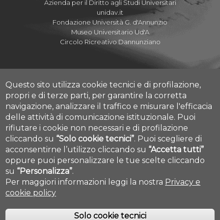
Azienda per il Diritto agli Studi Universitari
unidav.it
Fondazione Università G. d'Annunzio
Museo Universitario Ud'A
Circolo Ricreativo Dannunziano
Questo sito utilizza cookie tecnici e di profilazione,
Albo Pretorio Online
propri e di terze parti, per garantire la corretta
Amministrazione Trasparente
navigazione, analizzare il traffico e misurare l'efficacia
Parla con noi
delle attività di comunicazione istituzionale.
Puoi
Mettiamoci la Faccia
rifiutare i cookie non necessari e di profilazione
Fatturazione elettronica
cliccando su
“Solo cookie tecnici”
.
Puoi scegliere di
Cookie settings
acconsentirne l’utilizzo cliccando su
“Accetta tutti”
Dove siamo
Mappa Campus Chieti
oppure puoi personalizzare le tue scelte cliccando
su
“Personalizza”
.
Per maggiori informazioni leggi la nostra
Privacy e
cookie policy
Solo cookie tecnici