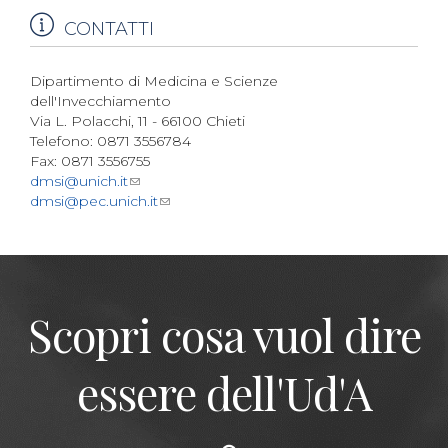
CONTATTI
Dipartimento di Medicina e Scienze
dell'Invecchiamento
Via L. Polacchi, 11 - 66100 Chieti
Telefono: 0871 3556784
Fax: 0871 3556755
dmsi@unich.it
dmsi@pec.unich.it
Scopri cosa vuol dire
essere dell'Ud'A