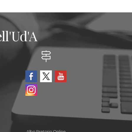
ll'Ud'A
Albo Pretorio Online