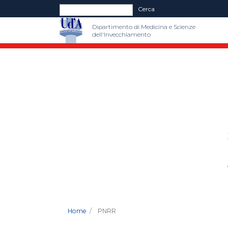
Form di ricerca
Cerca
Dipartimento di Medicina e Scienze
dell'Invecchiamento
Home
PNRR