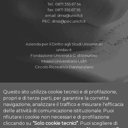
Tel.: 0871 355 67 54
fax: 0871 355 67 55
email:
dmsi@unich.it
PEC:
dmsi@pec.unich.it
Azienda per il Diritto agli Studi Universitari
unidav.it
Fondazione Università G. d'Annunzio
Museo Universitario Ud'A
Circolo Ricreativo Dannunziano
Questo sito utilizza cookie tecnici e di profilazione,
Albo Pretorio Online
propri e di terze parti, per garantire la corretta
Amministrazione Trasparente
navigazione, analizzare il traffico e misurare l'efficacia
Parla con noi
delle attività di comunicazione istituzionale.
Puoi
Mettiamoci la Faccia
rifiutare i cookie non necessari e di profilazione
Fatturazione elettronica
cliccando su
“Solo cookie tecnici”
.
Puoi scegliere di
Cookie settings